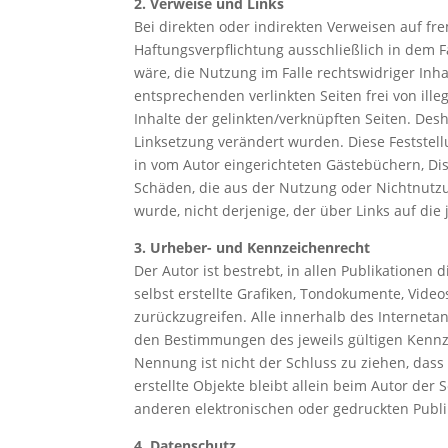
2. Verweise und Links
Bei direkten oder indirekten Verweisen auf fr
Haftungsverpflichtung ausschließlich in dem F
wäre, die Nutzung im Falle rechtswidriger Inha
entsprechenden verlinkten Seiten frei von ille
Inhalte der gelinkten/verknüpften Seiten. Desha
Linksetzung verändert wurden. Diese Feststell
in vom Autor eingerichteten Gästebüchern, Disk
Schäden, die aus der Nutzung oder Nichtnutzun
wurde, nicht derjenige, der über Links auf die 
3. Urheber- und Kennzeichenrecht
Der Autor ist bestrebt, in allen Publikation
selbst erstellte Grafiken, Tondokumente, Vid
zurückzugreifen. Alle innerhalb des Internet
den Bestimmungen des jeweils gültigen Kennze
Nennung ist nicht der Schluss zu ziehen, dass 
erstellte Objekte bleibt allein beim Autor de
anderen elektronischen oder gedruckten Publi
4. Datenschutz