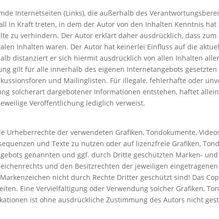
emde Internetseiten (Links), die außerhalb des Verantwortungsbere
all in Kraft treten, in dem der Autor von den Inhalten Kenntnis h
lte zu verhindern. Der Autor erklärt daher ausdrücklich, dass zum
galen Inhalten waren. Der Autor hat keinerlei Einfluss auf die aktu
lb distanziert er sich hiermit ausdrücklich von allen Inhalten alle
ung gilt für alle innerhalb des eigenen Internetangebots gesetzte
ussionsforen und Mailinglisten. Für illegale, fehlerhafte oder un
g solcherart dargebotener Informationen entstehen, haftet allein
jeweilige Veröffentlichung lediglich verweist.
en die Urheberrechte der verwendeten Grafiken, Tondokumente, Vid
eosequenzen und Texte zu nutzen oder auf lizenzfreie Grafiken, T
angebots genannten und ggf. durch Dritte geschützten Marken- un
ichenrechts und den Besitzrechten der jeweiligen eingetragenen
Markenzeichen nicht durch Rechte Dritter geschützt sind! Das Copyr
r Seiten. Eine Vervielfältigung oder Verwendung solcher Grafiken,
kationen ist ohne ausdrückliche Zustimmung des Autors nicht gest